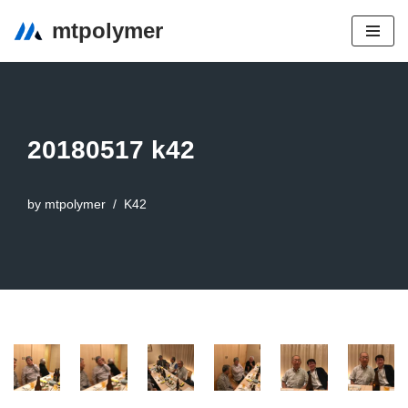
mtpolymer
コ
ン
テ
ン
20180517 k42
ツ
へ
ス
by
mtpolymer
K42
キ
ッ
プ