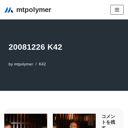
mtpolymer
コ
ン
テ
ン
20081226 K42
ツ
へ
ス
by
mtpolymer
K42
キ
ッ
プ
コメン
トを残
す