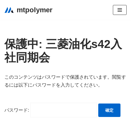
mtpolymer
コ
ン
テ
ン
保護中: 三菱油化s42入
ツ
社同期会
へ
ス
キ
このコンテンツはパスワードで保護されています。閲覧す
ッ
るには以下にパスワードを入力してください。
プ
パスワード: