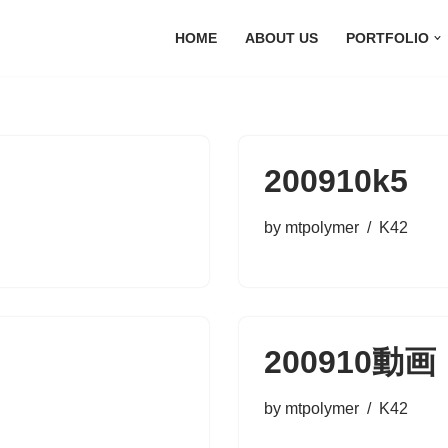
HOME
ABOUT US
PORTFOLIO
200910k5
by
mtpolymer
K42
200910動画
by
mtpolymer
K42